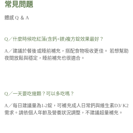
常見問題
體感 Q ＆ A
Q／什麼時候吃紅藻(含鈣+鎂)複方錠效果最好？
A／建議於餐後或睡前補充，搭配食物吸收更佳。 若想幫助
夜間放鬆與穩定，睡前補充也很適合。
Q／一天要吃幾顆？可以多吃嗎？
A／每日建議量為1-2錠，可補充成人日常鈣與維生素D3/ K2
需求。請依個人年齡及營養狀況調整，不建議超量補充。