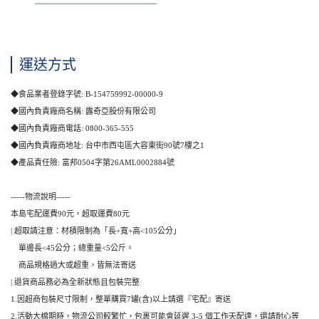
運送方式
◆食品業者登錄字號: B-154759992-00000-9
◆國內負責廠商名稱: 露奇亞股份有限公司
◆國內負責廠商電話: 0800-365-555
◆國內負責廠商地址: 台中市西屯區大容東街90號7樓之1
◆產品責任險: 富邦0504字第26AML0002884號
-----物流說明-----
本島宅配運費90元，超取運費80元
| 超取請注意：材積限制為「長+寬+高<105公分」
單邊長<45公分；總重量<5公斤。
商品規格過大或超重，皆無法寄送
| 退貨商品務必為全新狀態且包裝完整
1.因超商包裝尺寸限制，整單購買7罐(含)以上請選『宅配』寄送
2.活動大檔期時，物流公司較繁忙，包裹可能會延遲 3-5 個工作天配達，還請耐心等