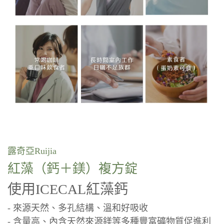
露奇亞Ruijia
紅藻（鈣＋鎂）複方錠
使用ICECAL紅藻鈣
- 來源天然、多孔結構、溫和好吸收
- 含量高、內含天然來源鎂等多種豐富礦物質促進利