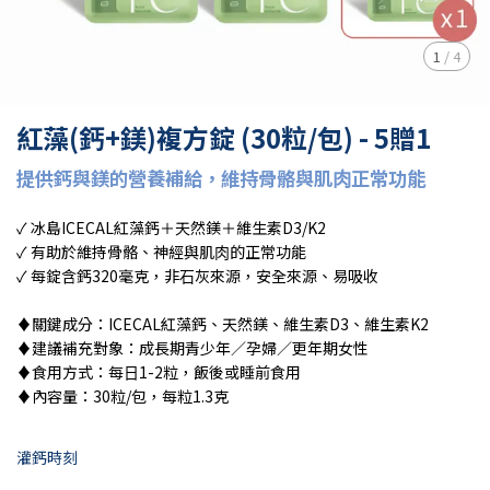
1
/
4
紅藻(鈣+鎂)複方錠 (30粒/包) - 5贈1
提供鈣與鎂的營養補給，維持骨骼與肌⾁正常功能
✓ 冰島ICECAL紅藻鈣＋天然鎂＋維⽣素D3/K2
✓ 有助於維持骨骼、神經與肌⾁的正常功能
✓ 每錠含鈣320毫克，非⽯灰來源，安全來源、易吸收
♦︎關鍵成分：ICECAL紅藻鈣、天然鎂、維⽣素D3、維生素K2
♦︎建議補充對象：成長期青少年／孕婦／更年期女性
♦︎食⽤⽅式：每⽇1-2粒，飯後或睡前食⽤
♦︎內容量：30粒/包，每粒1.3克
灌鈣時刻