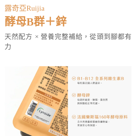
露奇亞Ruijia
酵母B群＋鋅
天然配方 × 營養完整補給，從頭到腳都有
力