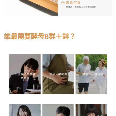
誰最需要酵母B群＋鋅？