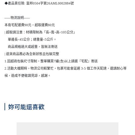
◆產品責任險: 富邦0504字第26AML0002884號
-----物流說明-----
本島宅配運費90元，超取運費80元
| 超取請注意：材積限制為「長+寬+高<105公分」
單邊長<45公分；總重量<5公斤。
商品規格過大或超重，皆無法寄送
| 退貨商品務必為全新狀態且包裝完整
1.因超商包裝尺寸限制，整單購買7罐(含)以上請選『宅配』寄送
2.活動大檔期時，物流公司較繁忙，包裹可能會延遲 3-5 個工作天配達，還請耐心等
候，造成不便敬請見諒，感謝。
妳可能還喜歡