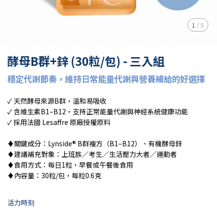
1
/
5
酵母B群+鋅 (30粒/包) - 三入組
穩定代謝節奏，維持⽇常能量代謝與營養補給的好選擇
✓ 天然酵母來源B群，溫和易吸收
✓ 含維⽣素B1–B12，⽀持正常能量代謝與神經系統健康功能
✓ 採⽤法國 Lesaffre 原廠授權原料
♦︎關鍵成分：Lynside® B群複⽅（B1–B12）、有機酵母鋅
♦︎建議補充對象：上班族／考⽣／⽣活壓⼒⼤者／運動者
♦︎食⽤⽅式：每⽇1粒，早餐或午餐後食⽤
♦︎內容量：30粒/包，每粒0.6克
活⼒時刻