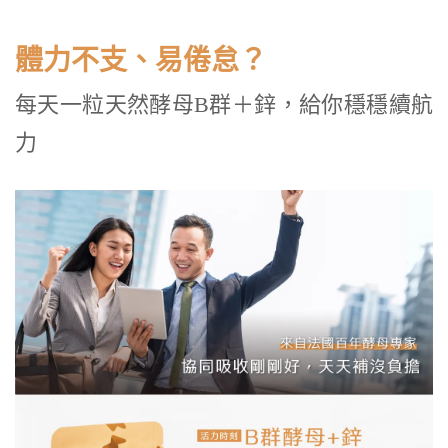
體力不支、易倦怠？
每天一粒天然酵母B群＋鋅，給你穩穩續航
力