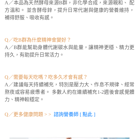
A／本品為天然酵母來源B群，非化學合成，來源親和、 配
方溫和。 並含酵母鋅，提升日常代謝與健康的營養維持，
補得舒服、吸收有感。
Q／吃B群為什麼精神會變好？
A／B群能幫助身體代謝碳水與能量，讓精神更穩、精力更
持久，有助提升日常活力。
Q／需要每天吃嗎？吃多久才會有感？
A／建議每天持續補充，特別是壓力大、作息不規律、經常
熬夜或容易疲憊者。 多數人約在連續補充1-2週後會感覺體
力、精神較穩定。
Q／更多健康問題 > >
諮詢營養師 [ 點此 ]