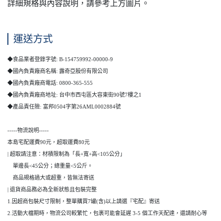
詳細規格與內容說明，請參考上方圖片。
運送方式
◆食品業者登錄字號: B-154759992-00000-9
◆國內負責廠商名稱: 露奇亞股份有限公司
◆國內負責廠商電話: 0800-365-555
◆國內負責廠商地址: 台中市西屯區大容東街90號7樓之1
◆產品責任險: 富邦0504字第26AML0002884號
-----物流說明-----
本島宅配運費90元，超取運費80元
| 超取請注意：材積限制為「長+寬+高<105公分」
單邊長<45公分；總重量<5公斤。
商品規格過大或超重，皆無法寄送
| 退貨商品務必為全新狀態且包裝完整
1.因超商包裝尺寸限制，整單購買7罐(含)以上請選『宅配』寄送
2.活動大檔期時，物流公司較繁忙，包裹可能會延遲 3-5 個工作天配達，還請耐心等