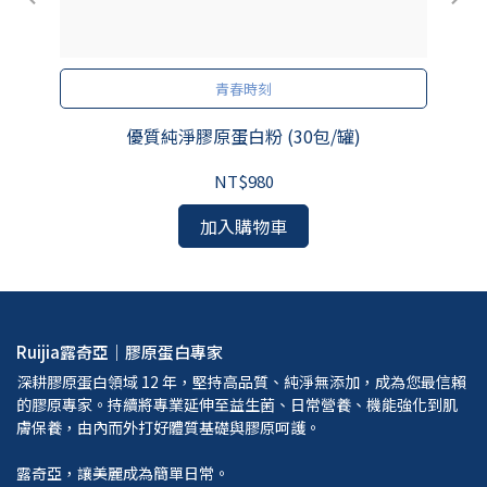
青春時刻
優質純淨膠原蛋白粉 (30包/罐)
NT$980
加入購物車
Ruijia露奇亞｜膠原蛋白專家
深耕膠原蛋白領域 12 年，堅持高品質、純淨無添加，成為您最信賴
的膠原專家。持續將專業延伸至益生菌、日常營養、機能強化到肌
膚保養，由內而外打好體質基礎與膠原呵護。
露奇亞，讓美麗成為簡單日常。