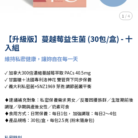
1
/
4
【升級版】蔓越莓益生菌 (30包/盒) - 十
入組
維持私密健康，讓妳⾃在每⼀天
✓ 加拿大300倍濃縮蔓越莓萃取 PACs 40.5mg
✓ 甘露糖＋法國專利洛神花 雙管齊下同步保養
✓ 義大利私密菌+SNZ1969 芽孢 調節菌叢平衡
♦︎建議補充對象：私密保養需求男女／反覆困擾族群／生理期前後
調理／孕期與產後女性／奶素可食
♦︎食⽤⽅式：日常保養：每日1包， 加強調理：每日2～4包
♦︎產品規格：30包/盒，每包2.5克 (粉末隨身包)
私密時刻