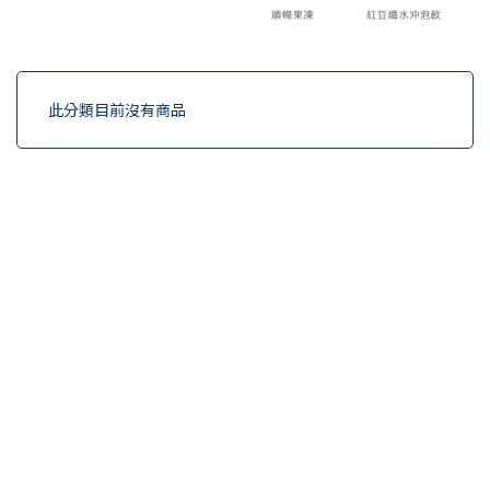
此分類目前沒有商品