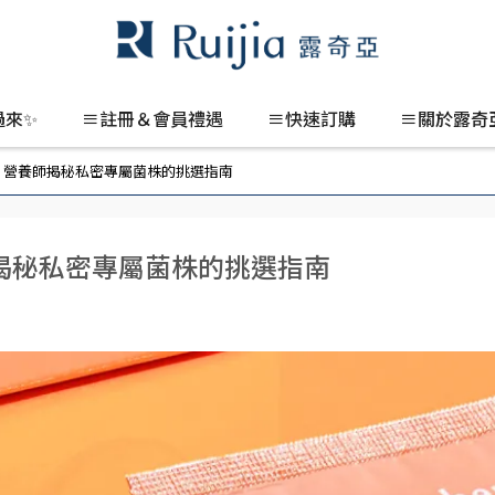
過來✨
≡註冊＆會員禮遇
≡快速訂購
≡關於露奇
？營養師揭秘私密專屬菌株的挑選指南
揭秘私密專屬菌株的挑選指南