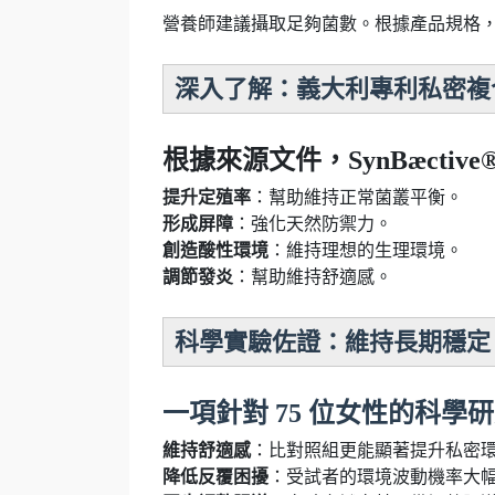
營養師建議攝取足夠菌數。根據產品規格，此專利原料菌
深入了解：義大利專利私密複
根據來源文件，SynBæcti
提升定殖率
：幫助維持正常菌叢平衡。
形成屏障
：強化天然防禦力。
創造酸性環境
：維持理想的生理環境。
調節發炎
：幫助維持舒適感。
科學實驗佐證：維持長期穩定
一項針對 75 位女性的科學研究
維持舒適感
：比對照組更能顯著提升私密
降低反覆困擾
：受試者的環境波動機率大幅下降