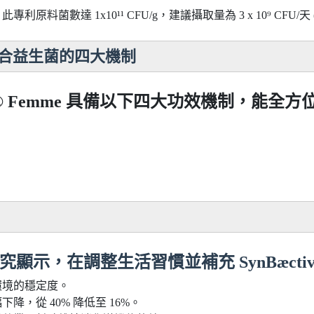
數達 1x10¹¹ CFU/g，建議攝取量為 3 x 10⁹ CFU/天 (
合益生菌的四大機制
ve® Femme 具備以下四大功效機制，能全
顯示，在調整生活習慣並補充 SynBæctive
環境的穩定度。
，從 40% 降低至 16%。