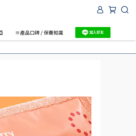
亞
≡產品口碑 / 保養知識