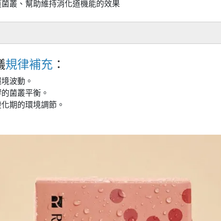
道菌叢、幫助維持消化道機能的效果
議
規律補充
：
環境波動。
響的菌叢平衡。
變化期的環境調節。
。