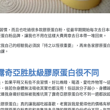
白粉的習慣，而且也吃過很多款膠原蛋白粉，從最早期開始每次去日
原蛋白粉品牌，讓我也不用在這樣大費周章去日本帶一堆回來。
就我自己的經驗我必須說『持之以恆很重要』，再來各家膠原蛋
功課。
露奇亞胜肽級膠原蛋白很不同
失，如果平時又有些不良習慣，好比晚睡、喝酒、愛吃炸物等～
，倘若你身體無法吸收其實也都沒用！俗話說分子越小、身體越
就連我身邊好姐妹被我推坑買了露奇亞膠原蛋白吃不到一週都說
亞膠原蛋白』真的讓我越吃越喜歡，老實說我是覺得他的價格有
四款膠原蛋白粉真的和市售許多品牌的膠原蛋白份成分不同，每