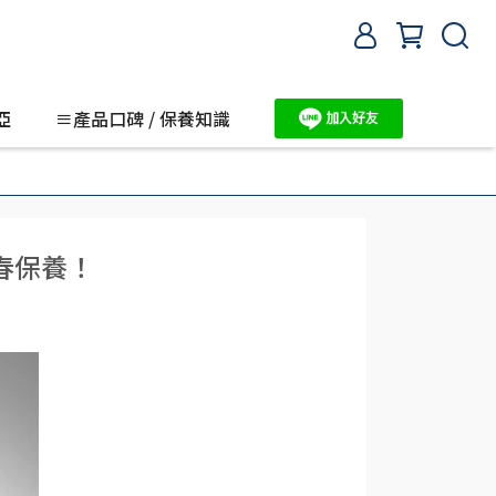
亞
≡產品口碑 / 保養知識
春保養！