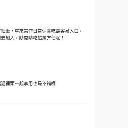
當細緻，拿來當作日常保養吃最容易入口，
別去加入，隨開隨吃超級方便呢！
濃湯裡頭一起享用也是不錯喔！